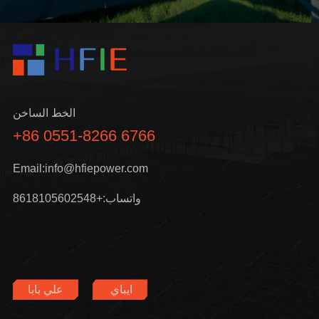
الخط الساخن
+86 0551-8266 6766
Email:info@hfiepower.com
واتساب:+8618105602548
ايباي
علي بابا