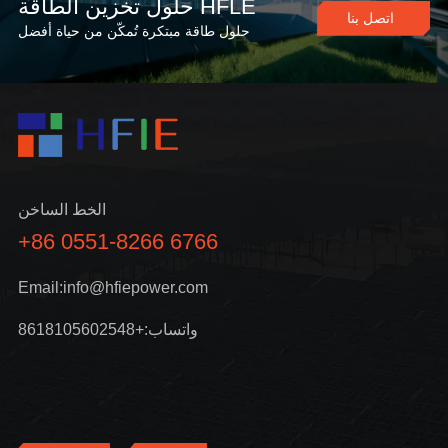
حلول تخزين الطاقة HFLE
اتصل بنا
حلول طاقة مبتكرة تُمكّن من حياة أفضل
الخط الساخن
+86 0551-8266 6766
Email:info@hfiepower.com
واتساب:+8618105602548