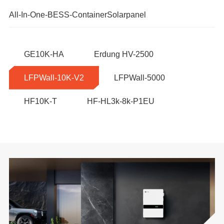
All-In-One-BESS-Container
Solarpanel
GE10K-HA
Erdung HV-2500
LFPWall-10K-V2
LFPWall-5000
HF10K-T
HF-HL3k-8k-P1EU