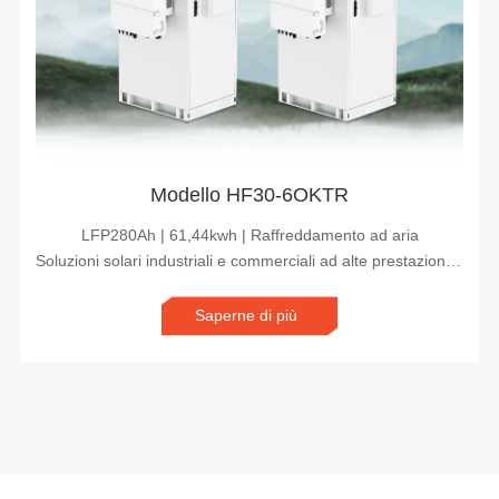
Modello HF30-6OKTR
LFP280Ah | 61,44kwh | Raffreddamento ad aria
Soluzioni solari industriali e commerciali ad alte prestazioni | Sistemi energetici scalabili per le aziende
Saperne di più