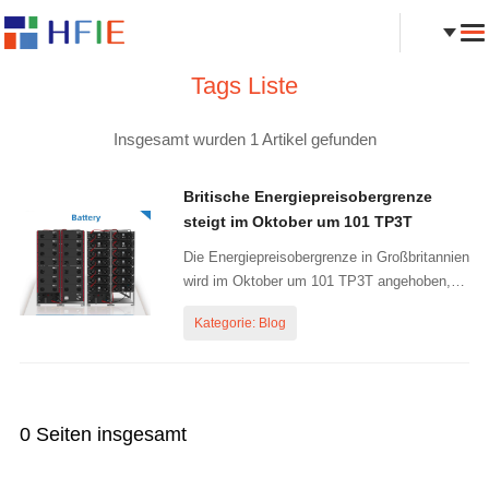
Tags Liste
Insgesamt wurden 1 Artikel gefunden
Britische Energiepreisobergrenze
steigt im Oktober um 101 TP3T
Die Energiepreisobergrenze in Großbritannien
wird im Oktober um 101 TP3T angehoben,
was bedeutet, dass Millionen von Haushalten
Kategorie: Blog
zu Beginn der Winterheizsaison höhere
Stromrechnungen erhalten werden. Die
Energiepreisobergrenze steigt ab dem 1.
Oktober auf 1.717 £ (ca. 1 TP4T2.251),
gemäß...
0 Seiten insgesamt