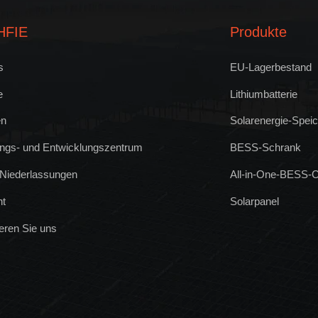
HFIE
Produkte
s
EU-Lagerbestand
e
Lithiumbatterie
en
Solarenergie-Spei
ngs- und Entwicklungszentrum
BESS-Schrank
 Niederlassungen
All-in-One-BESS-C
ht
Solarpanel
eren Sie uns