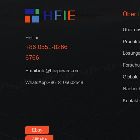
Über 
Über un
Hotline
Produkt
+86 0551-8266
Lösung
6766
Forschu
Email:info@hfiepower.com
Globale
WhatsApp:+8618105602548
Nachric
Kontakti
Ebay
Alibaba