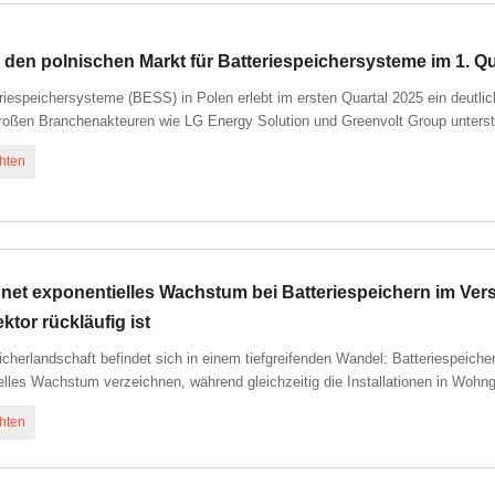
 den polnischen Markt für Batteriespeichersysteme im 1. Qu
eriespeichersysteme (BESS) in Polen erlebt im ersten Quartal 2025 ein deut
großen Branchenakteuren wie LG Energy Solution und Greenvolt Group unterstr
hten
chnet exponentielles Wachstum bei Batteriespeichern im V
ktor rückläufig ist
eicherlandschaft befindet sich in einem tiefgreifenden Wandel: Batteriespe
elles Wachstum verzeichnen, während gleichzeitig die Installationen in Wohn
hten