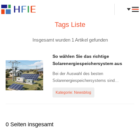
Tags Liste
Insgesamt wurden 1 Artikel gefunden
So wählen Sie das richtige
Solarenergiespeichersystem aus
Bei der Auswahl des besten
Solarenergiespeichersystems sind
verschiedene Faktoren zu berücksichtigen,
Kategorie: Newsblog
um sicherzustellen, dass es Ihren
Anforderungen entspricht. Berechnen Sie
Ihren täglichen Energiebedarf: Berechnen Sie
zunächst Ihren durchschnittlichen täglichen
Stromverbrauch...
0 Seiten insgesamt