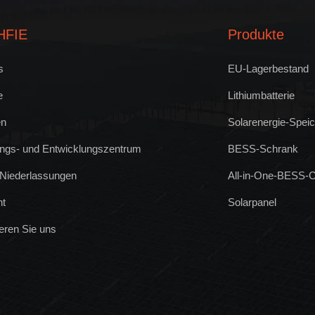
HFIE
Produkte
s
EU-Lagerbestand
e
Lithiumbatterie
en
Solarenergie-Spei
ngs- und Entwicklungszentrum
BESS-Schrank
 Niederlassungen
All-in-One-BESS-C
ht
Solarpanel
eren Sie uns