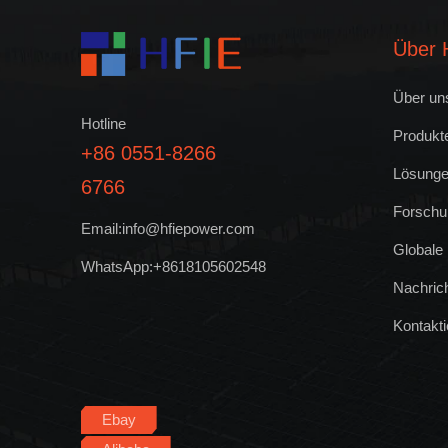
Über 
Über un
Hotline
Produkt
+86 0551-8266
Lösung
6766
Forschu
Email:info@hfiepower.com
Globale
WhatsApp:+8618105602548
Nachric
Kontakti
Ebay