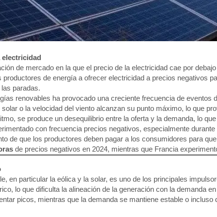
 electricidad
uación de mercado en la que el precio de la electricidad cae por debajo
s productores de energía a ofrecer electricidad a precios negativos 
 las paradas.
ergías renovables ha provocado una creciente frecuencia de eventos d
 solar o la velocidad del viento alcanzan su punto máximo, lo que p
mo, se produce un desequilibrio entre la oferta y la demanda, lo qu
rimentado con frecuencia precios negativos, especialmente durante p
punto de que los productores deben pagar a los consumidores para qu
oras
de precios negativos en 2024, mientras que Francia experimen
o
 en particular la eólica y la solar, es uno de los principales impuls
ctrico, lo que dificulta la alineación de la generación con la demanda 
mentar picos, mientras que la demanda se mantiene estable o inclus