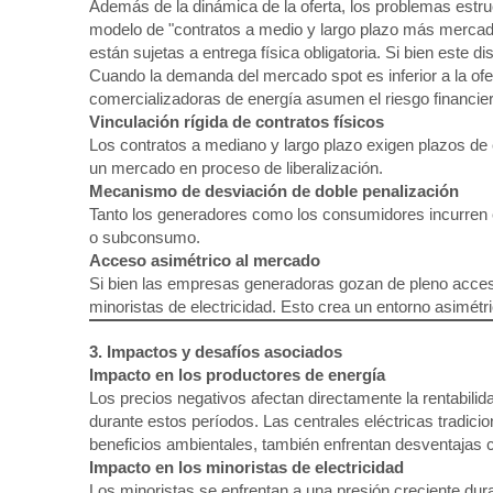
Además de la dinámica de la oferta, los problemas estru
modelo de "contratos a medio y largo plazo más mercad
están sujetas a entrega física obligatoria. Si bien este 
Cuando la demanda del mercado spot es inferior a la ofe
comercializadoras de energía asumen el riesgo financiero
Vinculación rígida de contratos físicos
Los contratos a mediano y largo plazo exigen plazos de e
un mercado en proceso de liberalización.
Mecanismo de desviación de doble penalización
Tanto los generadores como los consumidores incurren e
o subconsumo.
Acceso asimétrico al mercado
Si bien las empresas generadoras gozan de pleno acces
minoristas de electricidad. Esto crea un entorno asimétri
3. Impactos y desafíos asociados
Impacto en los productores de energía
Los precios negativos afectan directamente la rentabili
durante estos períodos. Las centrales eléctricas tradic
beneficios ambientales, también enfrentan desventajas c
Impacto en los minoristas de electricidad
Los minoristas se enfrentan a una presión creciente dura