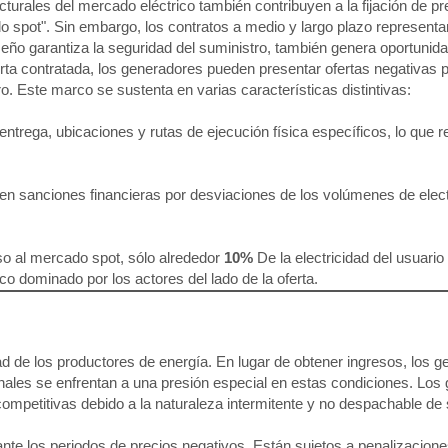
cturales del mercado eléctrico también contribuyen a la fijación de 
o spot". Sin embargo, los contratos a medio y largo plazo represe
diseño garantiza la seguridad del suministro, también genera oportunida
rta contratada, los generadores pueden presentar ofertas negativas 
. Este marco se sustenta en varias características distintivas:
ntrega, ubicaciones y rutas de ejecución física específicos, lo que re
n sanciones financieras por desviaciones de los volúmenes de elect
o al mercado spot, sólo alrededor
10%
De la electricidad del usuario
co dominado por los actores del lado de la oferta.
dad de los productores de energía. En lugar de obtener ingresos, los 
ionales se enfrentan a una presión especial en estas condiciones. Lo
ompetitivas debido a la naturaleza intermitente y no despachable de
nte los periodos de precios negativos. Están sujetos a penalizacione