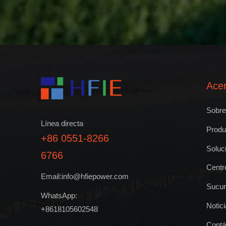
Ace
Sobre
Línea directa
Produ
+86 0551-8266
Soluc
6766
Centr
Email:info@hfiepower.com
Sucur
WhatsApp:
Notic
+8618105602548
Contá