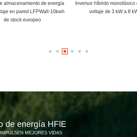
sor híbrido monofásico de bajo
El límite del precio de la en
voltaje de 3 kW a 8 kW
Reino Unido aumentará 1
octubre
o de energía HFlE
IMPULSEN MEJORES VIDAS