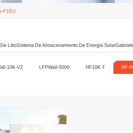
k-P1EU
 De Litio
Sistema De Almacenamiento De Energía Solar
Gabine
ll-10K-V2
LFPWall-5000
HF10K-T
HF-H