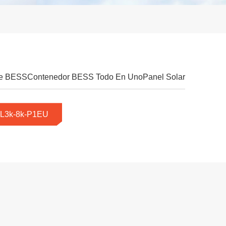
te BESS
Contenedor BESS Todo En Uno
Panel Solar
L3k-8k-P1EU