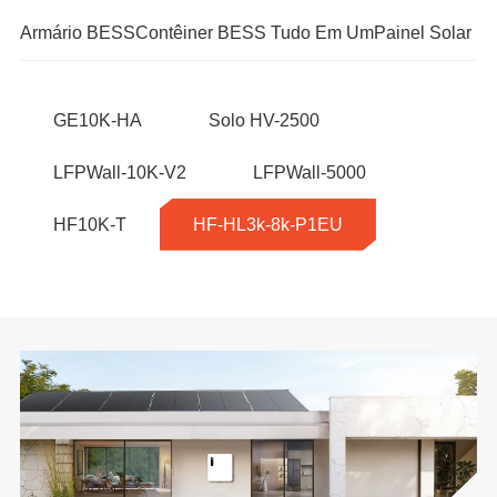
Armário BESS
Contêiner BESS Tudo Em Um
Painel Solar
GE10K-HA
Solo HV-2500
LFPWall-10K-V2
LFPWall-5000
HF10K-T
HF-HL3k-8k-P1EU