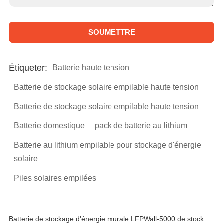
SOUMETTRE
A
l
Étiqueter:
Batterie haute tension
t
Batterie de stockage solaire empilable haute tension
e
Batterie de stockage solaire empilable haute tension
r
Batterie domestique
pack de batterie au lithium
n
a
Batterie au lithium empilable pour stockage d'énergie
solaire
t
i
Piles solaires empilées
v
e
Batterie de stockage d'énergie murale LFPWall-5000 de stock
: