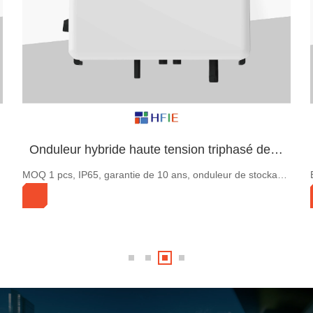
Batterie de stockage d'énergie murale LFPWall-10kwh de stock UE
Batterie de stockage d'énergie domestique à montage mural basse tension de 10 kWh, LiFeP04, CAN.RS485