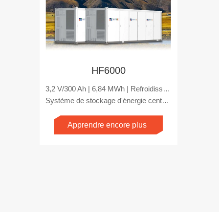
HF6000
3,2 V/300 Ah | 6,84 MWh | Refroidissement liquide
Système de stockage d'énergie centralisé à grande échelle Solutions d'alimentation efficaces et fiables
Apprendre encore plus