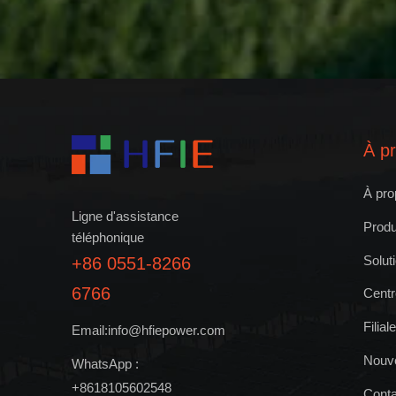
À p
À pro
Ligne d'assistance
Produ
téléphonique
Solut
+86 0551-8266
6766
Cent
Filia
Email:info@hfiepower.com
Nouve
WhatsApp :
+8618105602548
Cont