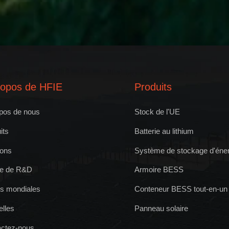
ropos de HFIE
Produits
pos de nous
Stock de l'UE
its
Batterie au lithium
ions
Système de stockage d'énerg
re de R&D
Armoire BESS
les mondiales
Conteneur BESS tout-en-un
lles
Panneau solaire
actez-nous