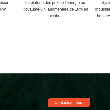
nsion
Le plafond des prix de l'énergie au
Syst
 kW
Royaume-Uni augmentera de 10% en
industri
octobre
hors ré
Contactez-nous