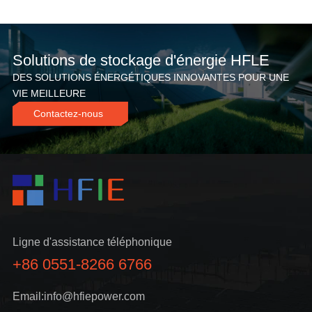
t
i
Solutions de stockage d'énergie HFLE
v
DES SOLUTIONS ÉNERGÉTIQUES INNOVANTES POUR UNE
e
VIE MEILLEURE
:
Contactez-nous
Ligne d'assistance téléphonique
+86 0551-8266 6766
Email:info@hfiepower.com