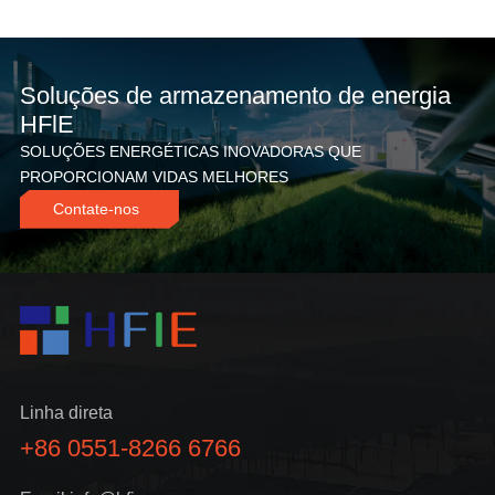
t
i
Soluções de armazenamento de energia
v
HFlE
a
SOLUÇÕES ENERGÉTICAS INOVADORAS QUE
:
PROPORCIONAM VIDAS MELHORES
Contate-nos
Linha direta
+86 0551-8266 6766