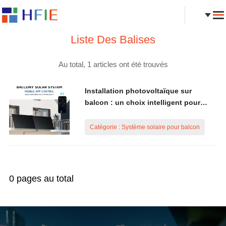
Liste Des Balises
Au total, 1 articles ont été trouvés
Installation photovoltaïque sur
balcon : un choix intelligent pour
économiser l'électricité et protéger
l'environnement
Catégorie : Système solaire pour balcon
0 pages au total