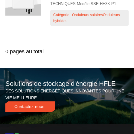
TECHNIQUES Modèle SSE-HH3K-P1-
EUSSE-HH3K7-P1-EUSSE-HH4K6-P1-
Catégorie : Onduleurs solairesOnduleurs
EUSSE-HH5K-P1-EUSSE-HH6K-P1-EU
hybrides
ENTRÉE/SORTIE DE L'ONDULEUR
(RÉSEAU) Puissance nominale 3 kW + 3
kW (bypass) 3,68 kW + 3,68 kW (bypass)
4,6 kW +...
0 pages au total
Solutions de stockage d'énergie HFLE
DES SOLUTIONS ÉNERGÉTIQUES INNOVANTES POUR UNE
VIE MEILLEURE
Contactez-nous