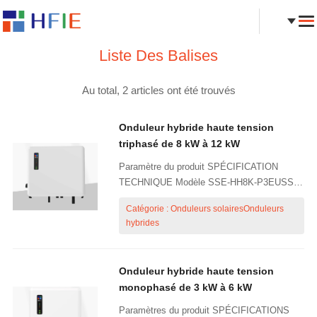
Liste Des Balises
Au total, 2 articles ont été trouvés
Onduleur hybride haute tension
triphasé de 8 kW à 12 kW
Paramètre du produit SPÉCIFICATION
TECHNIQUE Modèle SSE-HH8K-P3EUSSE-
HH10K-P3EUSSE-HH12K-P3EU ENTRÉE /
Catégorie : Onduleurs solairesOnduleurs
SORTIE DE L'ONDULEUR (RÉSEAU)
hybrides
Puissance nominale (entrée / sortie) 12 kW /
8 kW 14 kW / 10 kW 16 kW / 12 kW Tension
nominale 38...
Onduleur hybride haute tension
monophasé de 3 kW à 6 kW
Paramètres du produit SPÉCIFICATIONS