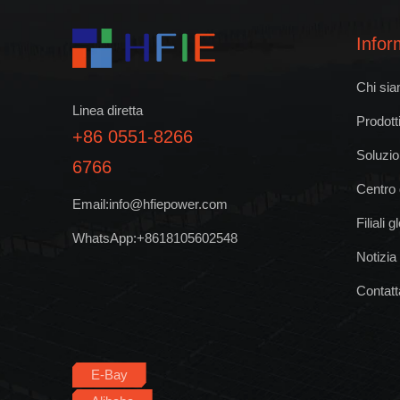
Infor
Chi si
Linea diretta
Prodott
+86 0551-8266
Soluzio
6766
Centro 
Email:info@hfiepower.com
Filiali g
WhatsApp:+8618105602548
Notizia
Contatt
E-Bay