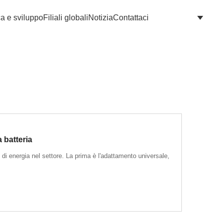
ca e sviluppo
Filiali globali
Notizia
Contattaci
 batteria
di energia nel settore. La prima è l'adattamento universale,