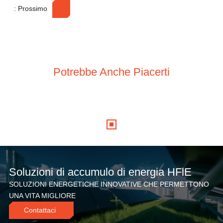
v
: Prossimo
a
:
Potrebbe Anche Piacerti
Soluzioni di accumulo di energia HFlE
SOLUZIONI ENERGETICHE INNOVATIVE CHE PERMETTONO
UNA VITA MIGLIORE
Contattaci