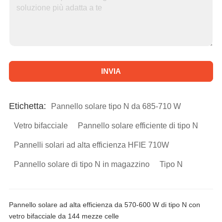
INVIA
A
l
Etichetta:
Pannello solare tipo N da 685-710 W
t
Vetro bifacciale
Pannello solare efficiente di tipo N
e
Pannelli solari ad alta efficienza HFIE 710W
r
Pannello solare di tipo N in magazzino
Tipo N
n
a
t
Pannello solare ad alta efficienza da 570-600 W di tipo N con
i
vetro bifacciale da 144 mezze celle