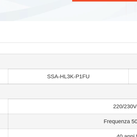
i
SSA-HL3K-P1FU
220/230V
Frequenza 50
40 anni 