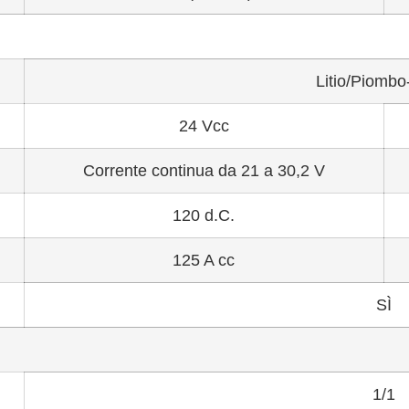
Litio/Piombo
24 Vcc
Corrente continua da 21 a 30,2 V
120 d.C.
125 A cc
SÌ
1/1