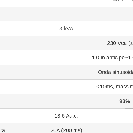
3 kVA
230 Vca (
1.0 in anticipo~1.
Onda sinusoid
<10ms, massi
93%
13.6 Aa.c.
ita
20A (200 ms)