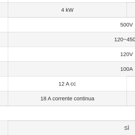
4 kW
500V
120~45
120V
100A
12 A cc
18 A corrente continua
SÌ