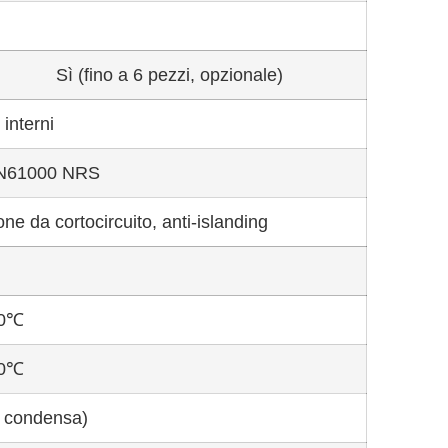
Sì (fino a 6 pezzi, opzionale)
interni
EN61000 NRS
e da cortocircuito, anti-islanding
60℃
50℃
 condensa)