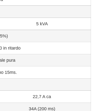
5 kVA
±5%)
0 in ritardo
ale pura
mo 15ms.
22,7 A ca
34A (200 ms)