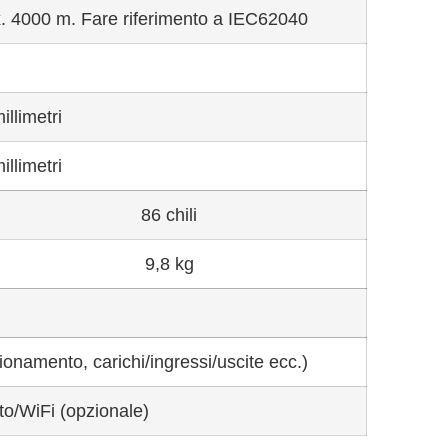
x. 4000 m. Fare riferimento a IEC62040
B
llimetri
llimetri
86 chili
9,8 kg
onamento, carichi/ingressi/uscite ecc.)
o/WiFi (opzionale)