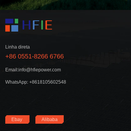
Linha direta
+86 0551-8266 6766
Email:info@hfiepower.com
WhatsApp: +8618105602548
Ebay
Alibaba