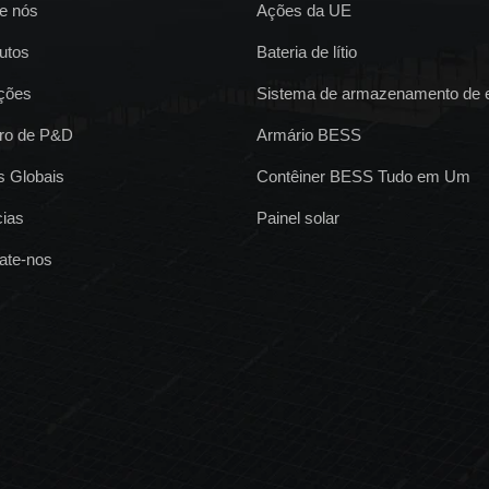
e nós
Ações da UE
utos
Bateria de lítio
ções
Sistema de armazenamento de e
ro de P&D
Armário BESS
is Globais
Contêiner BESS Tudo em Um
cias
Painel solar
ate-nos