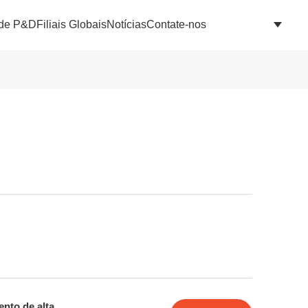
 de P&D
Filiais Globais
Notícias
Contate-nos
ento de alta