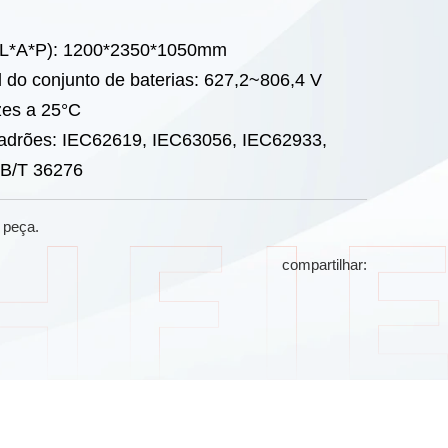
(L*A*P): 1200*2350*1050mm
 do conjunto de baterias: 627,2~806,4 V
zes a 25°C
adrões: IEC62619, IEC63056, IEC62933,
B/T 36276
 peça.
compartilhar: