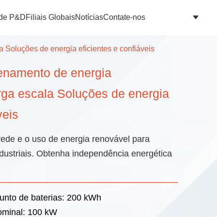
 de P&D
Filiais Globais
Notícias
Contate-nos
 Soluções de energia eficientes e confiáveis
enamento de energia
rga escala Soluções de energia
veis
rede e o uso de energia renovável para
ndustriais. Obtenha independência energética
unto de baterias: 200 kWh
ominal: 100 kW