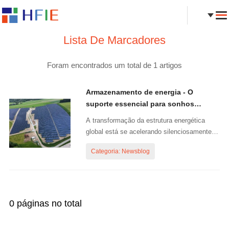
Lista De Marcadores
Foram encontrados um total de 1 artigos
Armazenamento de energia - O
suporte essencial para sonhos
futuros
A transformação da estrutura energética
global está se acelerando silenciosamente, e
por trás dessa mudança, a tecnologia de
Categoria: Newsblog
armazenamento de energia está
gradualmente se tornando o pilar central da
construção de um novo sistema de energia.
Com o rápido desenvolvimento de energias
renováveis...
0 páginas no total